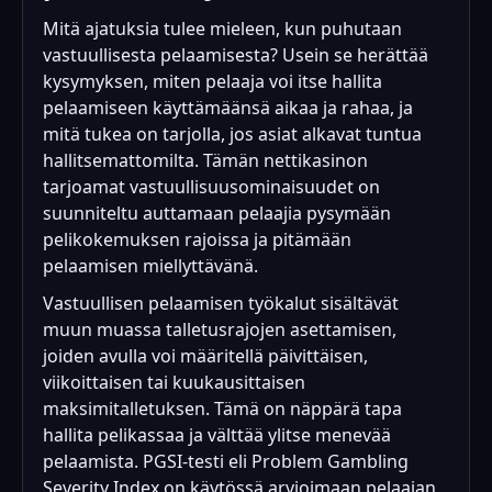
Mitä ajatuksia tulee mieleen, kun puhutaan
vastuullisesta pelaamisesta? Usein se herättää
kysymyksen, miten pelaaja voi itse hallita
pelaamiseen käyttämäänsä aikaa ja rahaa, ja
mitä tukea on tarjolla, jos asiat alkavat tuntua
hallitsemattomilta. Tämän nettikasinon
tarjoamat vastuullisuusominaisuudet on
suunniteltu auttamaan pelaajia pysymään
pelikokemuksen rajoissa ja pitämään
pelaamisen miellyttävänä.
Vastuullisen pelaamisen työkalut sisältävät
muun muassa talletusrajojen asettamisen,
joiden avulla voi määritellä päivittäisen,
viikoittaisen tai kuukausittaisen
maksimitalletuksen. Tämä on näppärä tapa
hallita pelikassaa ja välttää ylitse menevää
pelaamista. PGSI-testi eli Problem Gambling
Severity Index on käytössä arvioimaan pelaajan