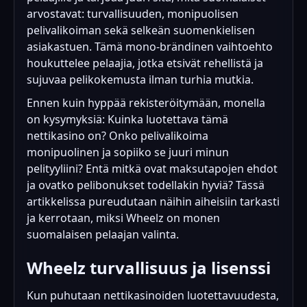
arvostavat: turvallisuuden, monipuolisen
pelivalikoiman sekä selkeän suomenkielisen
asiakastuen. Tämä mono-brändinen vaihtoehto
houkuttelee pelaajia, jotka etsivät rehellistä ja
sujuvaa pelikokemusta ilman turhia mutkia.
Ennen kuin hyppää rekisteröitymään, monella
on kysymyksiä: Kuinka luotettava tämä
nettikasino on? Onko pelivalikoima
monipuolinen ja sopiiko se juuri minun
pelityyliini? Entä mitkä ovat maksutapojen ehdot
ja ovatko pelibonukset todellakin hyviä? Tässä
artikkelissa pureudutaan näihin aiheisiin tarkasti
ja kerrotaan, miksi Wheelz on monen
suomalaisen pelaajan valinta.
Wheelz turvallisuus ja lisenssi
Kun puhutaan nettikasinoiden luotettavuudesta,