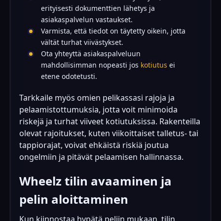
erityisesti dokumenttien lähetys ja
asiakaspalvelun vastaukset.
Varmista, että tiedot on täytetty oikein, jotta
vältät turhat viivästykset.
Ota yhteyttä asiakaspalveluun
mahdollisimman nopeasti jos
kotiutus
ei
etene odotetusti.
Tarkkaile myös omien pelikassasi rajoja ja
pelaamistottumuksia, jotta voit minimoida
riskejä ja turhat viiveet kotiutuksissa. Rakenteilla
olevat rajoitukset, kuten viikoittaiset talletus- tai
tappiorajat, voivat ehkäistä riskiä joutua
ongelmiin ja pitävät pelaamisen hallinnassa.
Wheelz tilin avaaminen ja
pelin aloittaminen
Kun kiinnostaa hypätä peliin mukaan, tilin