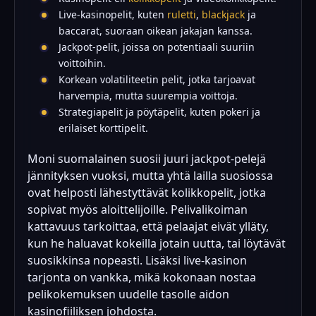
Live-kasinopelit, kuten
ruletti
,
blackjack
ja
baccarat, suoraan oikean jakajan kanssa.
Jackpot-pelit, joissa on potentiaali suuriin
voittoihin.
Korkean volatiliteetin pelit, jotka tarjoavat
harvempia, mutta suurempia voittoja.
Strategiapelit ja pöytäpelit, kuten pokeri ja
erilaiset korttipelit.
Moni suomalainen suosii juuri jackpot-pelejä
jännityksen vuoksi, mutta yhtä lailla suosiossa
ovat helposti lähestyttävät kolikkopelit, jotka
sopivat myös aloittelijoille. Pelivalikoiman
kattavuus tarkoittaa, että pelaajat eivät ylläty,
kun he haluavat kokeilla jotain uutta, tai löytävät
suosikkinsa nopeasti. Lisäksi live-kasinon
tarjonta on vankka, mikä kokonaan nostaa
pelikokemuksen uudelle tasolle aidon
kasinofiiliksen johdosta.