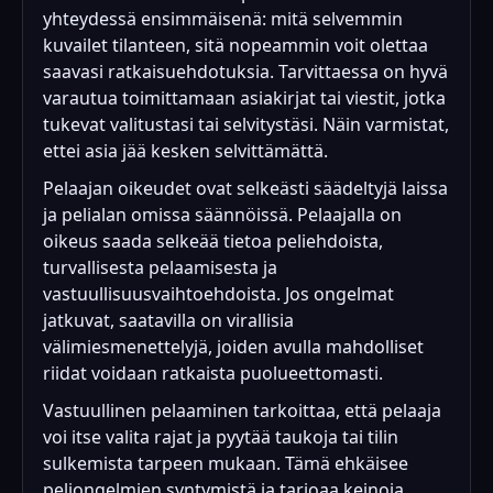
yhteydessä ensimmäisenä: mitä selvemmin
kuvailet tilanteen, sitä nopeammin voit olettaa
saavasi ratkaisuehdotuksia. Tarvittaessa on hyvä
varautua toimittamaan asiakirjat tai viestit, jotka
tukevat valitustasi tai selvitystäsi. Näin varmistat,
ettei asia jää kesken selvittämättä.
Pelaajan oikeudet ovat selkeästi säädeltyjä laissa
ja pelialan omissa säännöissä. Pelaajalla on
oikeus saada selkeää tietoa peliehdoista,
turvallisesta pelaamisesta ja
vastuullisuusvaihtoehdoista. Jos ongelmat
jatkuvat, saatavilla on virallisia
välimiesmenettelyjä, joiden avulla mahdolliset
riidat voidaan ratkaista puolueettomasti.
Vastuullinen pelaaminen tarkoittaa, että pelaaja
voi itse valita rajat ja pyytää taukoja tai tilin
sulkemista tarpeen mukaan. Tämä ehkäisee
peliongelmien syntymistä ja tarjoaa keinoja