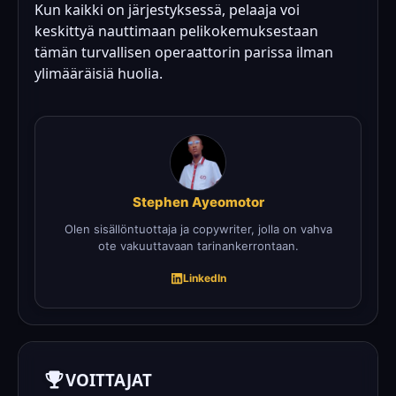
Kun kaikki on järjestyksessä, pelaaja voi
keskittyä nauttimaan pelikokemuksestaan
tämän turvallisen operaattorin parissa ilman
ylimääräisiä huolia.
Stephen Ayeomotor
Olen sisällöntuottaja ja copywriter, jolla on vahva
ote vakuuttavaan tarinankerrontaan.
LinkedIn
VOITTAJAT