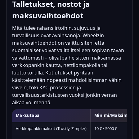
Talletukset, nostot ja
maksuvaihtoehdot
Mitä tulee rahansiirtoihin, sujuvuus ja
turvallisuus ovat avainsanoja. Wheelzin
maksuvaihtoehdot on valittu siten, että
suomalaiset voivat valita itselleen sopivan tavan
vaivattomasti – olivatpa he sitten maksamassa
verkkopankin kautta, nettilompakolla tai
luottokortilla. Kotiutukset pyritään
käsittelemään nopeasti mahdollisimman vähin
viivein, toki KYC-prosessien ja
turvallisuustarkistusten vuoksi jonkin verran
aikaa voi mennä.
Maksutapa
Minimi/Maksimi
Verkkopankkimaksut (Trustly, Zimpler)
10 € / 5000 €
1