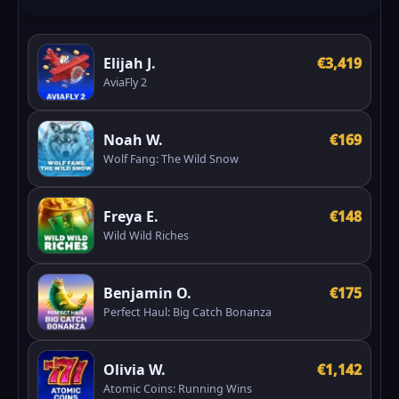
Elijah J.
€3,419
AviaFly 2
Noah W.
€169
Wolf Fang: The Wild Snow
Freya E.
€148
Wild Wild Riches
Benjamin O.
€175
Perfect Haul: Big Catch Bonanza
Olivia W.
€1,142
Atomic Coins: Running Wins