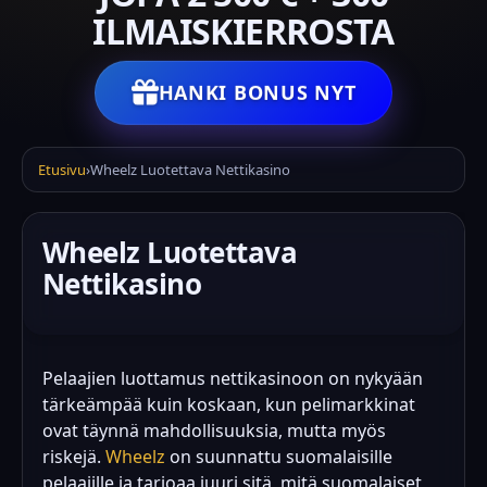
ILMAISKIERROSTA
HANKI BONUS NYT
Etusivu
›
Wheelz Luotettava Nettikasino
Wheelz Luotettava
Nettikasino
Pelaajien luottamus nettikasinoon on nykyään
tärkeämpää kuin koskaan, kun pelimarkkinat
ovat täynnä mahdollisuuksia, mutta myös
riskejä.
Wheelz
on suunnattu suomalaisille
pelaajille ja tarjoaa juuri sitä, mitä suomalaiset