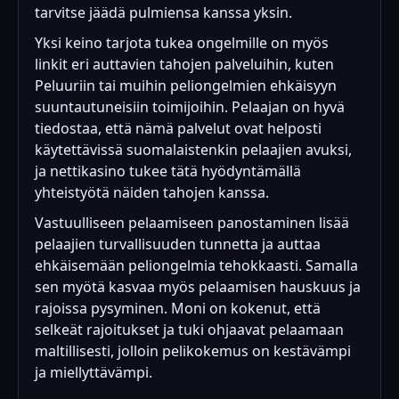
tarvitse jäädä pulmiensa kanssa yksin.
Yksi keino tarjota tukea ongelmille on myös
linkit eri auttavien tahojen palveluihin, kuten
Peluuriin tai muihin peliongelmien ehkäisyyn
suuntautuneisiin toimijoihin. Pelaajan on hyvä
tiedostaa, että nämä palvelut ovat helposti
käytettävissä suomalaistenkin pelaajien avuksi,
ja nettikasino tukee tätä hyödyntämällä
yhteistyötä näiden tahojen kanssa.
Vastuulliseen pelaamiseen panostaminen lisää
pelaajien turvallisuuden tunnetta ja auttaa
ehkäisemään peliongelmia tehokkaasti. Samalla
sen myötä kasvaa myös pelaamisen hauskuus ja
rajoissa pysyminen. Moni on kokenut, että
selkeät rajoitukset ja tuki ohjaavat pelaamaan
maltillisesti, jolloin pelikokemus on kestävämpi
ja miellyttävämpi.