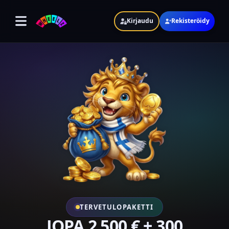
Kirjaudu
Rekisteröidy
Valikko
Pelit
Kirjaudu
Rekisteröinti
Sovellus
Kotiutus
Bonukset
TERVETULOPAKETTI
JOPA 2 500 € + 300