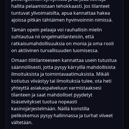
hallita pelaamistaan tehokkaasti. Jos tilanteet
tuntuvat ylivoimaisilta, apua kannattaa hakea
ajoissa pitkän tähtäimen hyvinvoinnin nimissä.
Tämän opein pelaaja voi rauhallisin mielin
suhtautua nii ongelmatilanteisiin, että
ratkaisumahdollisuuksia on monia ja oma rooli
on aktiivinen turvallisuuden luomisessa.
Omaan tilitilanteeseen kannattaa usein tutustua
säännöllisesti, jotta pysyy kärryillä mahdollisista
ilmoituksista ja toimintavaatimuksista. Mikäli
kotiutus viivästyy tai ilmoituksia tulee, ota heti
yhteyttä asiakaspalveluun varmistaaksesi
tilanteen ja saat mahdolliset pyydetyt
lisäselvitykset tuotua nopeasti
kasinojärjestelmään. Näillä konstilla
pelikokemus pysyy hallinnassa ja turhat viiveet
vältetään.