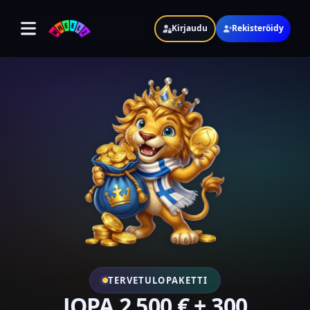
Kirjaudu
Rekisteröidy
Valikko
Pelit
Kirjaudu
Rekisteröinti
Sovellus
Kotiutus
Bonukset
TERVETULOPAKETTI
JOPA 2 500 € + 300