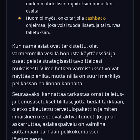
niiden mahdollisiin rajoituksiin bonusten
osalta.
Huomioi myös, onko tarjolla
cashback
-
ohjelmaa, joka voisi tuoda lisäetuja tai turvaa
talletuksiin.
Kun nämä asiat ovat tarkistettu, olet
varmemmilla vesillä bonusta käyttäessäsi ja
osaat pelata strategisesti tavoitteidesi
mukaisesti. Viime hetken varmistukset voivat
näyttää pieniltä, mutta niillä on suuri merkitys
pelikassan hallinnan kannalta.
Seuraavaksi kannattaa tarkastaa omat talletus-
ja bonusasetukset tililtäsi, jotta tiedät tarkkaan,
oletko oikeutettu tervetulopakettiin ja miten
ilmaiskierrokset ovat aktivoituneet. Jos jokin
askarruttaa, asiakaspalvelu on valmiina
auttamaan parhaan pelikokemuksen
löytämisessä.