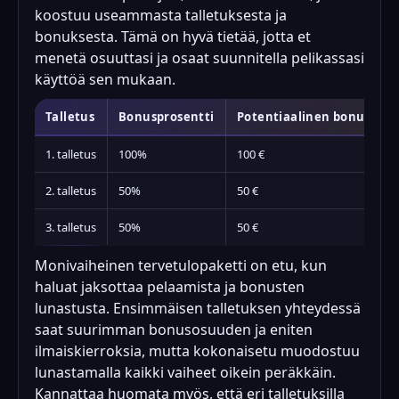
koostuu useammasta talletuksesta ja
bonuksesta. Tämä on hyvä tietää, jotta et
menetä osuuttasi ja osaat suunnitella pelikassasi
käyttöä sen mukaan.
Talletus
Bonusprosentti
Potentiaalinen bonus
1. talletus
100%
100 €
5
2. talletus
50%
50 €
3
3. talletus
50%
50 €
2
Monivaiheinen tervetulopaketti on etu, kun
haluat jaksottaa pelaamista ja bonusten
lunastusta. Ensimmäisen talletuksen yhteydessä
saat suurimman bonusosuuden ja eniten
ilmaiskierroksia, mutta kokonaisetu muodostuu
lunastamalla kaikki vaiheet oikein peräkkäin.
Kannattaa huomata myös, että eri talletuksilla