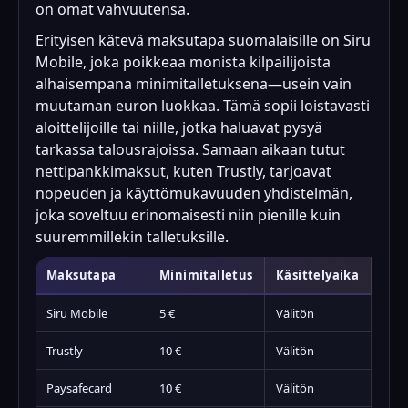
on omat vahvuutensa.
Erityisen kätevä maksutapa suomalaisille on Siru
Mobile, joka poikkeaa monista kilpailijoista
alhaisempana minimitalletuksena—usein vain
muutaman euron luokkaa. Tämä sopii loistavasti
aloittelijoille tai niille, jotka haluavat pysyä
tarkassa talousrajoissa. Samaan aikaan tutut
nettipankkimaksut, kuten Trustly, tarjoavat
nopeuden ja käyttömukavuuden yhdistelmän,
joka soveltuu erinomaisesti niin pienille kuin
suuremmillekin talletuksille.
Maksutapa
Minimitalletus
Käsittelyaika
Eri
Siru Mobile
5 €
Välitön
Mobi
Trustly
10 €
Välitön
Suor
Paysafecard
10 €
Välitön
Esim