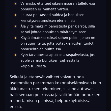
Varmista, että teet oikean määrän talletuksia
bonuksen eri vaiheita varten.
Seuraa pelikassasi saldoa ja bonuksen
kierrätysvaatimuksen etenemistä.
Älä ylitä maksimipanostusta per kierros, sillä
se voi johtaa bonuksen mitätöitymiseen.
Käytä ilmaiskierrokset siihen peliin, johon ne
on suunniteltu, jotta voitat kierrosten tuotot
bonusehtojen puitteissa.
Kysy tarvittaessa apua asiakaspalvelusta, jos
et ole varma bonuksen vaiheesta tai
kelpoisuudesta.
Selkeät ja etenevät vaiheet voivat tuoda
useimmiten paremman kokonaiselämyksen kuin
äkkilunastuksen tekeminen, sillä ne auttavat
hallitsemaan pelikassaa ja välttämään bonuksen
menettämisen pienissä, helppokäyttöisissä
erissä.