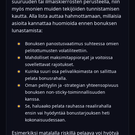
suuruuden tai ilmaiskierrosten perusteella, niin
myös monien muiden tekijöiden tunnistamisen
kautta. Alla lista auttaa hahmottamaan, millaisia
asioita kannattaa huomioida ennen bonuksen
lunastamista:
Bonuksen panostusvaatimus suhteessa omien
pelitottumusten volatiliteettiin.
Mahdolliset maksimitappiorajat ja voitoissa
sovellettavat rajoitukset.
Kuinka suuri osa pelivalikoimasta on sallittua
pelata bonusrahalla.
Oman pelityylin ja -strategian yhteensopivuus
bonuksen non-sticky-toiminnallisuuden
kanssa.
Se, haluaako pelata rauhassa reaalirahalla
ensin vai hyödyntää bonustarjouksen heti
kokonaisuudessaan.
Esimerkiksi matalalla riskillä pelaava voi hyötyä