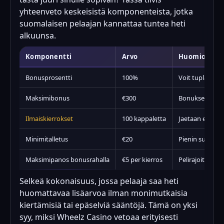
yhteenveto keskeisistä komponenteista, jotka
suomalaisen pelaajan kannattaa tuntea heti
alkuunsa.
Komponentti
Arvo
Huomio
Bonusprosentti
100%
Voit tuplata tal
Maksimibonus
€300
Bonuksen maksi
Ilmaiskierrokset
100 kappaletta
Jaetaan erissä 
Minimitalletus
€20
Pienin summa, j
Maksimipanos bonusrahalla
€5 per kierros
Pelirajoitus, j
Selkeä kokonaisuus, jossa pelaaja saa heti
huomattavaa lisäarvoa ilman monimutkaisia
kiertämisiä tai epäselviä sääntöjä. Tämä on yksi
syy, miksi Wheelz Casino vetoaa erityisesti