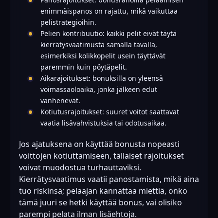
enimmäispanos on rajattu, mikä vaikuttaa
pelistrategioihin.
Pelien kontribuutio: kaikki pelit eivät täytä
kierrätysvaatimusta samalla tavalla,
esimerkiksi kolikkopelit usein täyttävät
paremmin kuin pöytäpelit.
Aikarajoitukset: bonuksilla on yleensä
voimassaoloaika, jonka jälkeen edut
vanhenevat.
Kotiutusrajoitukset: suuret voitot saattavat
vaatia lisävahvistuksia tai odotusaikaa.
Jos ajatuksena on käyttää bonusta nopeasti
voittojen kotiuttamiseen, tällaiset rajoitukset
voivat muodostua turhauttaviksi.
Kierrätysvaatimus vaatii panostamista, mikä aina
tuo riskinsä; pelaajan kannattaa miettiä, onko
tämä juuri se hetki käyttää bonus, vai olisiko
parempi pelata ilman lisäehtoja.