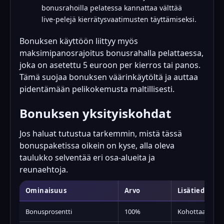
bonusrahoilla pelatessa kannattaa välttää
live-pelejä kierrätysvaatimusten täyttämiseksi.
Bonuksen käyttöön liittyy myös
maksimipanosrajoitus bonusrahalla pelattaessa,
joka on asetettu 5 euroon per kierros tai panos.
Tämä suojaa bonuksen väärinkäytöltä ja auttaa
pidentämään pelikokemusta maltillisesti.
Bonuksen yksityiskohdat
Jos haluat tutustua tarkemmin, mistä tässä
bonuspaketissa oikein on kyse, alla oleva
taulukko selventää eri osa-alueita ja
reunaehtoja.
Ominaisuus
Arvo
Lisätiedot
Bonusprosentti
100%
Kohottaa tallet