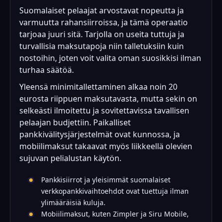
Suomalaiset pelaajat arvostavat nopeutta ja
varmuutta rahansiirroissa, ja tämä operaatio
tarjoaa juuri sitä. Tarjolla on useita tuttuja ja
turvallisia maksutapoja niin talletuksiin kuin
nostoihin, joten voit valita oman suosikkisi ilman
turhaa säätöä.
Yleensä minimitallettaminen alkaa noin 20
eurosta riippuen maksutavasta, mutta sekin on
selkeästi ilmoitettu ja sovitettavissa tavallisen
pelaajan budjettiin. Paikalliset
pankkivälitysjärjestelmät ovat kunnossa, ja
mobiilimaksut takaavat myös liikkeellä olevien
sujuvan pelialustan käytön.
Pankkisiirrot ja yleisimmät suomalaiset
verkkopankkivaihtoehdot ovat tuettuja ilman
ylimääräisiä kuluja.
Mobiilimaksut, kuten Zimpler ja Siru Mobile,