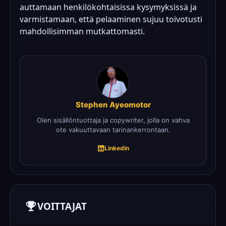
auttamaan henkilökohtaisissa kysymyksissä ja
varmistamaan, että pelaaminen sujuu toivotusti
mahdollisimman mutkattomasti.
Stephen Ayeomotor
Olen sisällöntuottaja ja copywriter, jolla on vahva
ote vakuuttavaan tarinankerrontaan.
LinkedIn
VOITTAJAT