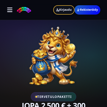
Kirjaudu
Rekisteröidy
Valikko
Pelit
Kirjaudu
Rekisteröinti
Sovellus
Kotiutus
Bonukset
TERVETULOPAKETTI
JOPA 2 500 € + 300