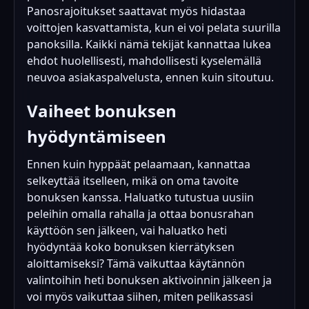
Panosrajoitukset saattavat myös hidastaa
voittojen kasvattamista, kun ei voi pelata suurilla
panoksilla. Kaikki nämä tekijät kannattaa lukea
ehdot huolellisesti, mahdollisesti kyselemällä
neuvoa asiakaspalvelusta, ennen kuin sitoutuu.
Vaiheet bonuksen
hyödyntämiseen
Ennen kuin hyppäät pelaamaan, kannattaa
selkeyttää itselleen, mikä on oma tavoite
bonuksen kanssa. Haluatko tutustua uusiin
peleihin omalla rahalla ja ottaa bonusrahan
käyttöön sen jälkeen, vai haluatko heti
hyödyntää koko bonuksen kierrätyksen
aloittamiseksi? Tämä vaikuttaa käytännön
valintoihin heti bonuksen aktivoinnin jälkeen ja
voi myös vaikuttaa siihen, miten pelikassasi