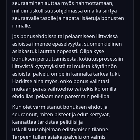
seuraaminen auttaa myös hahmottamaan,
milloin uskollisuusohjelmassa on aika siirtyä
seuraavalle tasolle ja napata lisäetuja bonusten
rinnalle.
Jos bonusehdoissa tai pelaamiseen liittyvissä
asioissa ilmenee epäselvyyttä, suomenkielinen
asiakastuki auttaa nopeasti. Olipa kyse
bonuksen peruuttamisesta, kotiutusprosessiin
liittyvistä kysymyksistä tai muista käytännön
asioista, palvelu on pelin kannalta tärkeä tuki.
Harkitse aina myös, onko bonus valintasi
mukaan paras vaihtoehto vai tekisikö omilla
ehdoillasi pelaaminen paremmin peli-iloa.
Kun olet varmistanut bonuksen ehdot ja
seurannut, miten pisteet ja edut kertyvät,
kannattaa tarkistaa pelitilisi ja
uskollisuusohjelman edistymisen tilanne.
Tarpeen tullen asiakaspalvelu on valmis