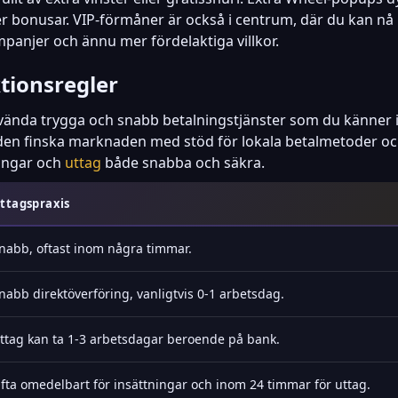
mer bonusar. VIP-förmåner är också i centrum, där du kan nå
mpanjer och ännu mer fördelaktiga villkor.
tionsregler
använda trygga och snabb betalningstjänster som du känner 
ör den finska marknaden med stöd för lokala betalmetoder o
ingar och
uttag
både snabba och säkra.
ttagspraxis
nabb, oftast inom några timmar.
nabb direktöverföring, vanligtvis 0-1 arbetsdag.
ttag kan ta 1-3 arbetsdagar beroende på bank.
fta omedelbart för insättningar och inom 24 timmar för uttag.