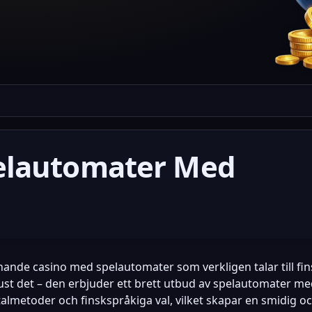
elautomater Med
nande casino med spelautomater som verkligen talar till fi
ust det – den erbjuder ett brett utbud av spelautomater m
talmetoder och finskspråkiga val, vilket skapar en smidig o