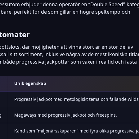
e. Dessutom erbjuder denna operatör en “Double Speed”-kate
bbare, perfekt för de som gillar en högre speltempo och
utomater
ttslots, där möjligheten att vinna stort är en stor del av
 i sitt sortiment, inklusive några av de mest ikoniska titla
 både progressiva jackpottar som växer i realtid och fasta
Unik egenskap
Progressiv jackpot med mytologiskt tema och fallande wilds
g
Megaways med progressiv jackpot och freespins.
Känd som ”miljonärsskaparen” med fyra olika progressiva ja