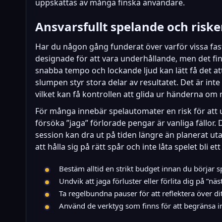
uppskattas av många finska användare.
Ansvarsfullt spelande och risk
Har du någon gång funderat över varför vissa fas
designade för att vara underhållande, men det fi
snabba tempo och lockande ljud kan lätt få det at
slumpen styr stora delar av resultatet. Det är inte
vilket kan få kontrollen att glida ur händerna om
För många innebär spelautomater en risk för att 
försöka ”jaga” förlorade pengar är vanliga fällor.
session kan dra ut på tiden längre än planerat utan
att hålla sig på rätt spår och inte låta spelet bli e
Bestäm alltid en strikt budget innan du börjar s
Undvik att jaga förluster eller förlita dig på ”näs
Ta regelbundna pauser för att reflektera över di
Använd de verktyg som finns för att begränsa in