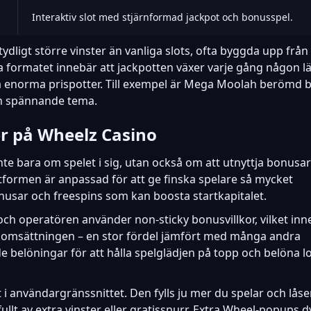
Interaktiv slot med stjärnformad jackpot och bonusspel.
tydligt större vinster än vanliga slots, ofta byggda upp från
va formatet innebär att jackpotten växer varje gång någon l
apa enorma prispotter. Till exempel är Mega Moolah berömd 
och spännande tema.
er på Wheelz Casino
nte bara om spelet i sig, utan också om att utnyttja bonusa
ttformen är anpassad för att ge finska spelare så mycket
nusar och freespins som kan boosta startkapitalet.
ch operatören använder non-sticky bonusvillkor, vilket inn
er omsättningen – en stor fördel jämfört med många andra
belöningar för att hålla spelglädjen på topp och belöna lo
 i användargränssnittet. Den fylls ju mer du spelar och lås
ullt av extra vinster eller gratissnurr. Extra Wheel-popups 