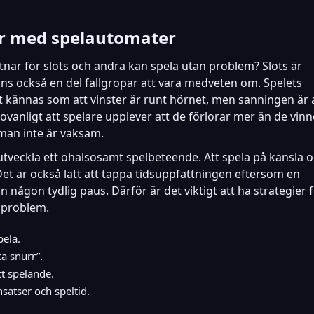
er med spelautomater
tnar för slots och andra kan spela utan problem? Slots är
nns också en del fallgropar att vara medveten om. Spelets
t kännas som att vinster är runt hörnet, men sanningen är 
 ovanligt att spelare upplever att de förlorar mer än de vinn
 man inte är vaksam.
utveckla ett ohälsosamt spelbeteende. Att spela på känsla 
 Det är också lätt att tappa tidsuppfattningen eftersom en
 någon tydlig paus. Därför är det viktigt att ha strategier 
tt problem.
pela.
ta snurr”.
tt spelande.
satser och speltid.