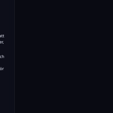
att
er,
och
för