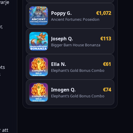
varje
Poppy G.
€1,072
Ancient Fortunes: Poseidon
r,
Joseph Q.
€113
Bigger Barn House Bonanza
Ella N.
€61
ots
Elephant’s Gold Bonus Combo
s
Imogen Q.
€74
Elephant’s Gold Bonus Combo
 att