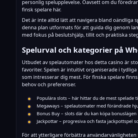
personlig spelupplevelse. Oavsett om du föredrar k
finsk spelare här.
Det är inte alltid lätt att navigera bland oändlig
denna plan utformats för att guida dig genom la
med fokus på beslutshjälp, tillit och praktiska steg
Spelurval och kategorier på Wh
Utbudet av spelautomater hos detta casino är stort 
favoriter. Spelen är intuitivt organiserade i tydlig
som intresserar dig mest. För finska spelare fin
behov och preferenser.
Populära slots – här hittar du de mest spelade t
Megaways – spelautomater med förändrade hjulu
Bonus Buy – slots där du kan köpa bonuslägen d
Jackpottar – progresiva och fasta jackpottspel 
För att ytterligare förbättra användarvänligheten 