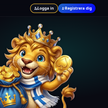
Logga in
Registrera dig