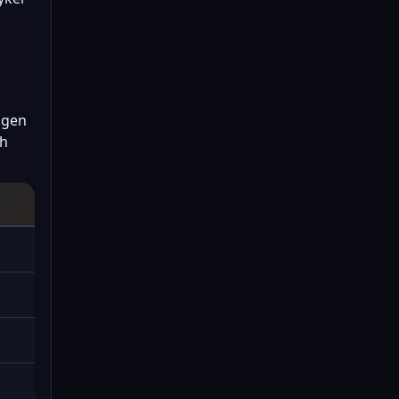
igen
ch