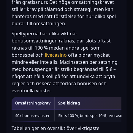
från gratissnurr. Det höga omsättningskravet
ställer krav på tålamod och strategi, men kan
hanteras med rätt förståelse för hur olika spel
bidrar till omsättningen.
Speltyperna har olika vikt när
bonusomsättningen räknas, där slots oftast
räknas till 100 % medan andra spel som
bordsspel och
livecasino
ofta bidrar mycket
mindre eller inte alls. Maxinsatsen per satsning
med bonuspengar är strikt begränsad till 5 € –
något att hålla koll på för att undvika att bryta
regler och riskera att förlora bonusen och
eventuella vinster.
Omsättningskrav
Spelbidrag
40x bonus + vinster
Slots 100 %, bordsspel 10 %, livecasino 0 %
Tabellen ger en översikt över viktigaste