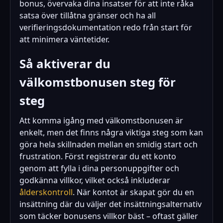
bonus, övervaka dina insatser för att inte råka
satsa över tillåtna gränser och ha all
verifieringsdokumentation redo från start för
att minimera väntetider.
Så aktiverar du
välkomstbonusen steg för
steg
Att komma igång med välkomstbonusen är
enkelt, men det finns några viktiga steg som kan
göra hela skillnaden mellan en smidig start och
frustration. Först registrerar du ett konto
genom att fylla i dina personuppgifter och
godkänna villkor, vilket också inkluderar
ålderskontroll
. När kontot är skapat gör du en
insättning där du väljer det insättningsalternativ
som täcker bonusens villkor bäst – oftast gäller