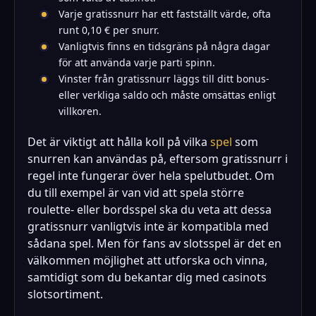
Varje gratissnurr har ett fastställt värde, ofta
runt 0,10 € per snurr.
Vanligtvis finns en tidsgräns på några dagar
för att använda varje parti spinn.
Vinster från gratissnurr läggs till ditt bonus-
eller verkliga saldo och måste omsättas enligt
villkoren.
Det är viktigt att hålla koll på vilka
spel
som
snurren kan användas på, eftersom gratissnurr i
regel inte fungerar över hela spelutbudet. Om
du till exempel är van vid att spela större
roulette- eller bordsspel ska du veta att dessa
gratissnurr vanligtvis inte är kompatibla med
sådana spel. Men för fans av slotsspel är det en
välkommen möjlighet att utforska och vinna,
samtidigt som du bekantar dig med casinots
slotsortiment.