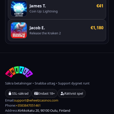
James T.
€41
Coin Up: Lightning
Jacob E.
€1,180
Release the Kraken 2
Säkra betalningar • Snabba uttag • Support dygnet runt
Suomi
SSL-säkrad
Endast 18+
Rättvist spel
Svenska
Email:
support@wheelzcasinos.com
Phone:
+3583847051461
English
Address:
Kirkkokatu 20, 90100 Oulu, Finland