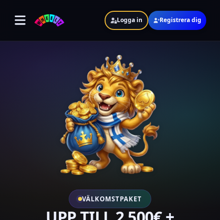
Logga in
Registrera dig
Meny
Spel
Logga in
Betalningsmetoder
App
Uttag
Bonusar
VÄLKOMSTPAKET
UPP TILL 2,500€ +