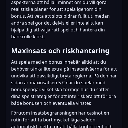
aspekterna att hålla i minnet om du vill göra
realistiska planer för att spela igenom din
bonus. Att veta att slots bidrar fullt ut, medan
andra spel gör det delvis eller inte alls, kan
hjälpa dig att välja rätt spel och hantera din
bankrulle klokt.
Maxinsats och riskhantering
Att spela med en bonus innebär alltid att du
behöver tänka lite extra på insatsnivåerna för att
undvika att oavsiktligt bryta reglerna. På den här
sidan är maxinsatsen 5 € när du spelar med
bonuspengar, vilket ska formge hur du sätter
dina spelstrategier för att inte riskera att förlora
både bonusen och eventuella vinster.
Förutom insatsbegränsningen har casinot en
rutin för att ta bort mycket låga saldon
automatiskt, detta för att hålla kontot rent och