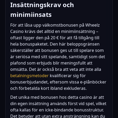
Insättningskrav och
minimiinsats
För att låsa upp välkomstbonusen på Wheelz
Casino krävs det alltid en minimiinsättning –
oftast ligger den på 20 € för att få tillgång till
hela bonuspaketet. Den här beloppsgränsen
säkerställer att bonusen ges ut till spelare som
är seriösa med sitt spelande, samtidigt som det
plafond som erbjuds blir meningsfullt att
omsätta. Det är också bra att veta att inte alla
betalningsmetoder
kvalificerar sig för
bonuserbjudandet, eftersom vissa e-plånböcker
och förbetalda kort ibland exkluderas.
Det unika med bonusen hos detta casino är att
din egen insättning används först vid spel, vilket
ofta kallas för en icke-bindande bonusstruktur.
Det betyder att utan extra ansträngning kan du