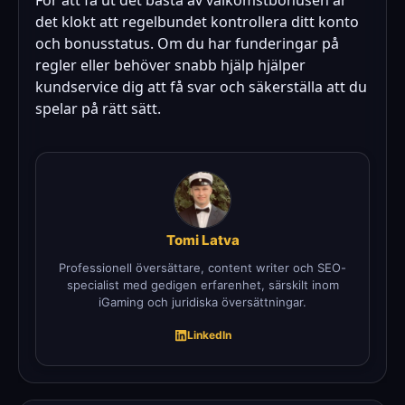
det klokt att regelbundet kontrollera ditt konto
och bonusstatus. Om du har funderingar på
regler eller behöver snabb hjälp hjälper
kundservice dig att få svar och säkerställa att du
spelar på rätt sätt.
Tomi Latva
Professionell översättare, content writer och SEO-
specialist med gedigen erfarenhet, särskilt inom
iGaming och juridiska översättningar.
LinkedIn